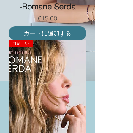
-Romane Serda
価格
€15.00
カートに追加する
目新しい