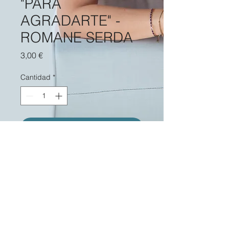
"PARA
AGRADARTE" -
ROMANE SERDA
Precio
3,00 €
Cantidad
*
Agregar al carrito
Encendedor de 2,2 x 6,2 cm, con
tampografía "Romane Serda" en el
anverso y "Pour te plaire" en el
reverso. Pequeño encendedor BIC
con la imagen del álbum "Pour te
plaire" de Romane Serda.